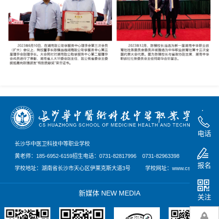
电话
长沙华中医卫科技中等职业学校
黄老师：185-6952-6159
招生电话：0731-82817996 0731-82963398
报名
学校地址：湖南省长沙市天心区伊莱克斯大道3号
学校网址：
www.cshzywkj.com
华中医科服务号
华中医科微博
新媒体 NEW MEDIA
关注