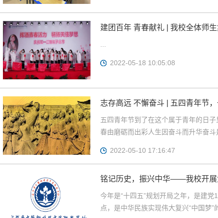
建团百年 青春献礼 | 我校全体
00周年大会
...
2022-05-18 10:05:08
志存高远 不懈奋斗 | 五四青年
五四青年节到了在这个属于青年的日子
春由磨砺而出彩人生因奋斗而升华奋斗是
2022-05-10 17:16:47
铭记历史，振兴中华——我校开展
今年是“十四五”规划开局之年，是建党1
点，是中华民族实现伟大复兴“中国梦”的