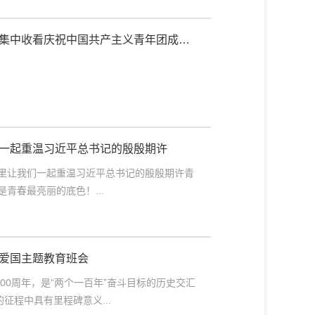
师生集中收看庆祝中国共产主义青年团成立1
节，一起重温习近平总书记的殷殷期许
里让我们一起重温习近平总书记的殷殷期许青
青春最亮丽的底色！...
爱国主题教育班会
00周年，是“两个一百年”奋斗目标的历史交汇
征程中具有里程碑意义...